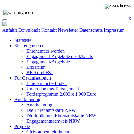
X
Anfahrt
Downloads
Kontakt
Newsletter
Datenschutz
Impressum
Startseite
Sich engagieren
Ehrenamtler werden
Engagement-Angebote des Monats
Engagement-Angebote
Erklärfilm
BFD und FSJ
Für Organisationen
Ehrenamtliche finden
Unternehmens-Engagement
Förderprogramm 2.000 x 1.000 Euro
Anerkennung
Anerkennung
Die Ehrenamtskarte NRW
Die Jubiläums-Ehrenamtskarte NRW
Engagementnachweis NRW
Projekte
Gießkannenheld:innen