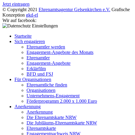
Jetzt eintragen
© Copyright 2021
Ehrenamtsagentur Gelsenkirchen e.V.
Grafische
Konzeption
gkd-el
Wir auf facebook:
Startseite
Sich engagieren
Ehrenamtler werden
Engagement-Angebote des Monats
Ehrenamtler
Engagement-Angebote
Erklärfilm
BFD und FSJ
Für Organisationen
Ehrenamtliche finden
Organisationen
Unternehmens-Engagement
Förderprogramm 2.000 x 1.000 Euro
Anerkennung
Anerkennung
Die Ehrenamtskarte NRW
Die Jubiläums-Ehrenamtskarte NRW
Ehrenamtskarte
Engagementnachweis NRW