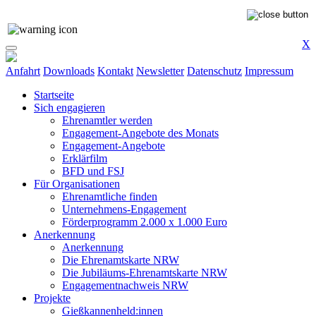
X
Anfahrt
Downloads
Kontakt
Newsletter
Datenschutz
Impressum
Startseite
Sich engagieren
Ehrenamtler werden
Engagement-Angebote des Monats
Engagement-Angebote
Erklärfilm
BFD und FSJ
Für Organisationen
Ehrenamtliche finden
Unternehmens-Engagement
Förderprogramm 2.000 x 1.000 Euro
Anerkennung
Anerkennung
Die Ehrenamtskarte NRW
Die Jubiläums-Ehrenamtskarte NRW
Engagementnachweis NRW
Projekte
Gießkannenheld:innen