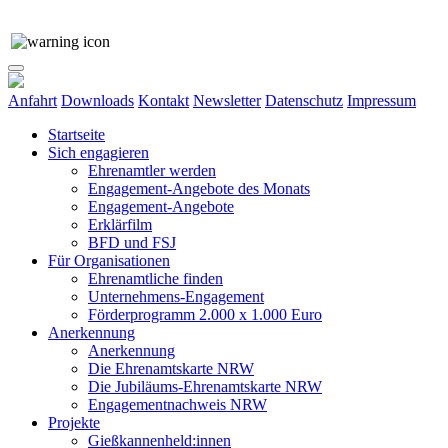
Anfahrt
Downloads
Kontakt
Newsletter
Datenschutz
Impressum
Startseite
Sich engagieren
Ehrenamtler werden
Engagement-Angebote des Monats
Engagement-Angebote
Erklärfilm
BFD und FSJ
Für Organisationen
Ehrenamtliche finden
Unternehmens-Engagement
Förderprogramm 2.000 x 1.000 Euro
Anerkennung
Anerkennung
Die Ehrenamtskarte NRW
Die Jubiläums-Ehrenamtskarte NRW
Engagementnachweis NRW
Projekte
Gießkannenheld:innen