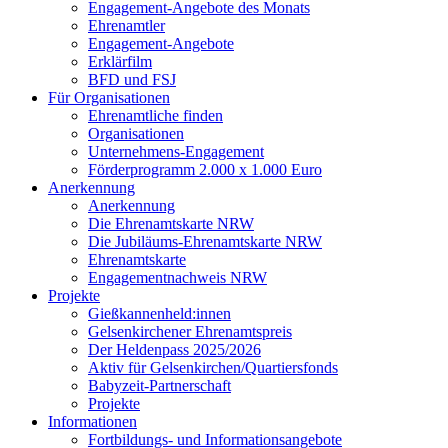
Engagement-Angebote des Monats
Ehrenamtler
Engagement-Angebote
Erklärfilm
BFD und FSJ
Für Organisationen
Ehrenamtliche finden
Organisationen
Unternehmens-Engagement
Förderprogramm 2.000 x 1.000 Euro
Anerkennung
Anerkennung
Die Ehrenamtskarte NRW
Die Jubiläums-Ehrenamtskarte NRW
Ehrenamtskarte
Engagementnachweis NRW
Projekte
Gießkannenheld:innen
Gelsenkirchener Ehrenamtspreis
Der Heldenpass 2025/2026
Aktiv für Gelsenkirchen/Quartiersfonds
Babyzeit-Partnerschaft
Projekte
Informationen
Fortbildungs- und Informationsangebote