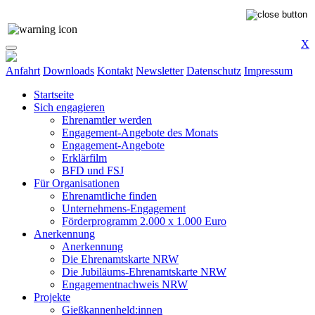
X
Anfahrt
Downloads
Kontakt
Newsletter
Datenschutz
Impressum
Startseite
Sich engagieren
Ehrenamtler werden
Engagement-Angebote des Monats
Engagement-Angebote
Erklärfilm
BFD und FSJ
Für Organisationen
Ehrenamtliche finden
Unternehmens-Engagement
Förderprogramm 2.000 x 1.000 Euro
Anerkennung
Anerkennung
Die Ehrenamtskarte NRW
Die Jubiläums-Ehrenamtskarte NRW
Engagementnachweis NRW
Projekte
Gießkannenheld:innen