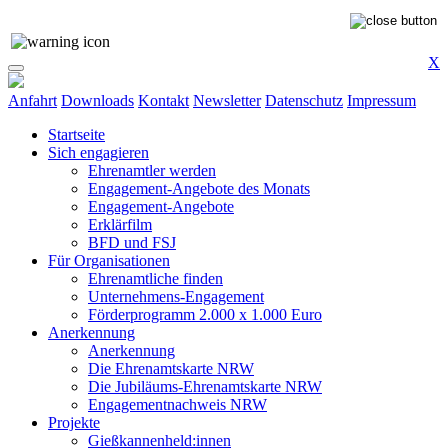
X
Anfahrt
Downloads
Kontakt
Newsletter
Datenschutz
Impressum
Startseite
Sich engagieren
Ehrenamtler werden
Engagement-Angebote des Monats
Engagement-Angebote
Erklärfilm
BFD und FSJ
Für Organisationen
Ehrenamtliche finden
Unternehmens-Engagement
Förderprogramm 2.000 x 1.000 Euro
Anerkennung
Anerkennung
Die Ehrenamtskarte NRW
Die Jubiläums-Ehrenamtskarte NRW
Engagementnachweis NRW
Projekte
Gießkannenheld:innen