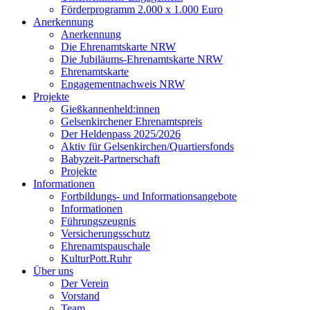
Förderprogramm 2.000 x 1.000 Euro
Anerkennung
Anerkennung
Die Ehrenamtskarte NRW
Die Jubiläums-Ehrenamtskarte NRW
Ehrenamtskarte
Engagementnachweis NRW
Projekte
Gießkannenheld:innen
Gelsenkirchener Ehrenamtspreis
Der Heldenpass 2025/2026
Aktiv für Gelsenkirchen/Quartiersfonds
Babyzeit-Partnerschaft
Projekte
Informationen
Fortbildungs- und Informationsangebote
Informationen
Führungszeugnis
Versicherungsschutz
Ehrenamtspauschale
KulturPott.Ruhr
Über uns
Der Verein
Vorstand
Team