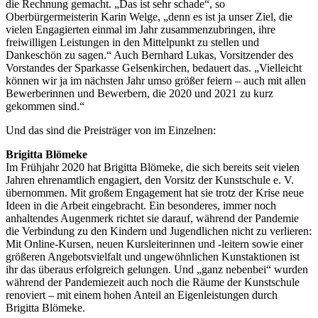
die Rechnung gemacht. „Das ist sehr schade“, so
Oberbürgermeisterin Karin Welge, „denn es ist ja unser Ziel, die
vielen Engagierten einmal im Jahr zusammenzubringen, ihre
freiwilligen Leistungen in den Mittelpunkt zu stellen und
Dankeschön zu sagen.“ Auch Bernhard Lukas, Vorsitzender des
Vorstandes der Sparkasse Gelsenkirchen, bedauert das. „Vielleicht
können wir ja im nächsten Jahr umso größer feiern – auch mit allen
Bewerberinnen und Bewerbern, die 2020 und 2021 zu kurz
gekommen sind.“
Und das sind die Preisträger von im Einzelnen:
Brigitta Blömeke
Im Frühjahr 2020 hat Brigitta Blömeke, die sich bereits seit vielen
Jahren ehrenamtlich engagiert, den Vorsitz der Kunstschule e. V.
übernommen. Mit großem Engagement hat sie trotz der Krise neue
Ideen in die Arbeit eingebracht. Ein besonderes, immer noch
anhaltendes Augenmerk richtet sie darauf, während der Pandemie
die Verbindung zu den Kindern und Jugendlichen nicht zu verlieren:
Mit Online-Kursen, neuen Kursleiterinnen und -leitern sowie einer
größeren Angebotsvielfalt und ungewöhnlichen Kunstaktionen ist
ihr das überaus erfolgreich gelungen. Und „ganz nebenbei“ wurden
während der Pandemiezeit auch noch die Räume der Kunstschule
renoviert – mit einem hohen Anteil an Eigenleistungen durch
Brigitta Blömeke.