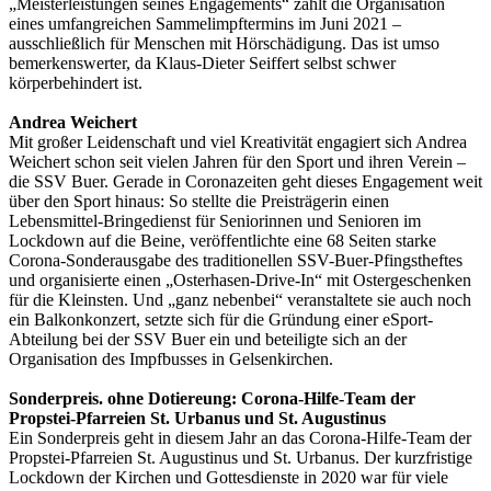
„Meisterleistungen seines Engagements“ zählt die Organisation
eines umfangreichen Sammelimpftermins im Juni 2021 –
ausschließlich für Menschen mit Hörschädigung. Das ist umso
bemerkenswerter, da Klaus-Dieter Seiffert selbst schwer
körperbehindert ist.
Andrea Weichert
Mit großer Leidenschaft und viel Kreativität engagiert sich Andrea
Weichert schon seit vielen Jahren für den Sport und ihren Verein –
die SSV Buer. Gerade in Coronazeiten geht dieses Engagement weit
über den Sport hinaus: So stellte die Preisträgerin einen
Lebensmittel-Bringedienst für Seniorinnen und Senioren im
Lockdown auf die Beine, veröffentlichte eine 68 Seiten starke
Corona-Sonderausgabe des traditionellen SSV-Buer-Pfingstheftes
und organisierte einen „Osterhasen-Drive-In“ mit Ostergeschenken
für die Kleinsten. Und „ganz nebenbei“ veranstaltete sie auch noch
ein Balkonkonzert, setzte sich für die Gründung einer eSport-
Abteilung bei der SSV Buer ein und beteiligte sich an der
Organisation des Impfbusses in Gelsenkirchen.
Sonderpreis. ohne Dotiereung: Corona-Hilfe-Team der
Propstei-Pfarreien St. Urbanus und St. Augustinus
Ein Sonderpreis geht in diesem Jahr an das Corona-Hilfe-Team der
Propstei-Pfarreien St. Augustinus und St. Urbanus. Der kurzfristige
Lockdown der Kirchen und Gottesdienste in 2020 war für viele