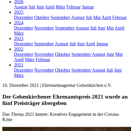
2026
August
Juli
Juni
April
März
Februar
Januar
2025
Dezember
Oktober
September
August
Juli
Mai
April
Februar
2024
Dezember
November
September
August
Juli
Juni
Mai
April
März
2023
Dezember
September
August
Juli
Juni
April
Januar
2022
Dezember
November
Oktober
September
August
Juni
Mai
April
März
Februar
2021
Dezember
November
Oktober
September
August
Juli
Juni
März
10. Dezember 2021 | Ehrenamtsagentur Gelsenkirchen e.V.
Der Gelsenkirchener Ehrenamtspreis 2021 wurde an
fünf Preisträger übergeben
Das Thema 2021 lautete: Kreatives Engagement in der Corona-
Krise