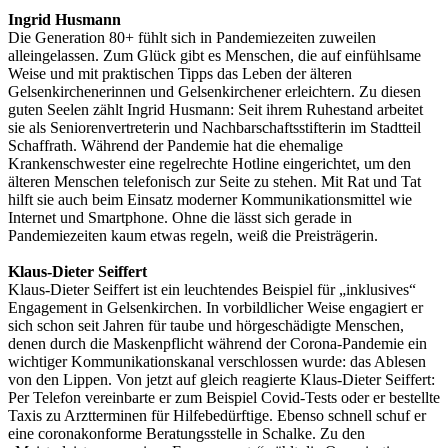
Ingrid Husmann
Die Generation 80+ fühlt sich in Pandemiezeiten zuweilen
alleingelassen. Zum Glück gibt es Menschen, die auf einfühlsame
Weise und mit praktischen Tipps das Leben der älteren
Gelsenkirchenerinnen und Gelsenkirchener erleichtern. Zu diesen
guten Seelen zählt Ingrid Husmann: Seit ihrem Ruhestand arbeitet
sie als Seniorenvertreterin und Nachbarschaftsstifterin im Stadtteil
Schaffrath. Während der Pandemie hat die ehemalige
Krankenschwester eine regelrechte Hotline eingerichtet, um den
älteren Menschen telefonisch zur Seite zu stehen. Mit Rat und Tat
hilft sie auch beim Einsatz moderner Kommunikationsmittel wie
Internet und Smartphone. Ohne die lässt sich gerade in
Pandemiezeiten kaum etwas regeln, weiß die Preisträgerin.
Klaus-Dieter Seiffert
Klaus-Dieter Seiffert ist ein leuchtendes Beispiel für „inklusives“
Engagement in Gelsenkirchen. In vorbildlicher Weise engagiert er
sich schon seit Jahren für taube und hörgeschädigte Menschen,
denen durch die Maskenpflicht während der Corona-Pandemie ein
wichtiger Kommunikationskanal verschlossen wurde: das Ablesen
von den Lippen. Von jetzt auf gleich reagierte Klaus-Dieter Seiffert:
Per Telefon vereinbarte er zum Beispiel Covid-Tests oder er bestellte
Taxis zu Arztterminen für Hilfebedürftige. Ebenso schnell schuf er
eine coronakonforme Beratungsstelle in Schalke. Zu den