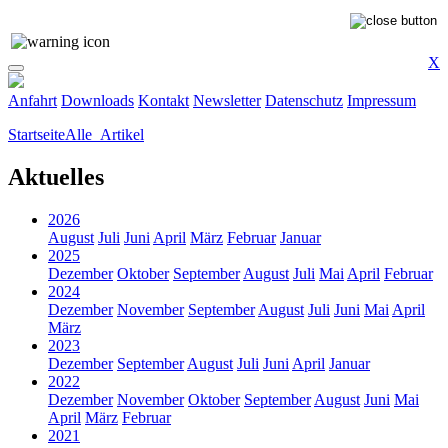
X
Anfahrt
Downloads
Kontakt
Newsletter
Datenschutz
Impressum
Startseite
Alle_Artikel
Aktuelles
2026
August
Juli
Juni
April
März
Februar
Januar
2025
Dezember
Oktober
September
August
Juli
Mai
April
Februar
2024
Dezember
November
September
August
Juli
Juni
Mai
April
März
2023
Dezember
September
August
Juli
Juni
April
Januar
2022
Dezember
November
Oktober
September
August
Juni
Mai
April
März
Februar
2021