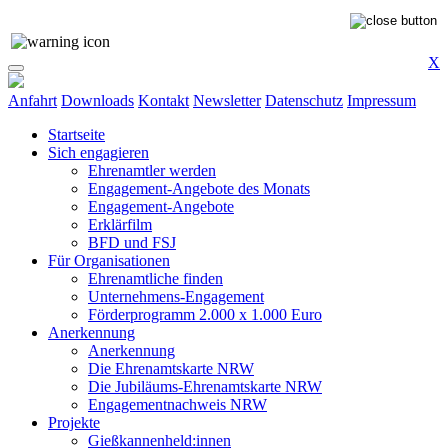
X
Anfahrt
Downloads
Kontakt
Newsletter
Datenschutz
Impressum
Startseite
Sich engagieren
Ehrenamtler werden
Engagement-Angebote des Monats
Engagement-Angebote
Erklärfilm
BFD und FSJ
Für Organisationen
Ehrenamtliche finden
Unternehmens-Engagement
Förderprogramm 2.000 x 1.000 Euro
Anerkennung
Anerkennung
Die Ehrenamtskarte NRW
Die Jubiläums-Ehrenamtskarte NRW
Engagementnachweis NRW
Projekte
Gießkannenheld:innen