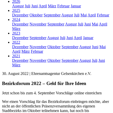
2026
August
Juli
Juni
April
März
Februar
Januar
2025
Dezember
Oktober
September
August
Juli
Mai
April
Februar
2024
Dezember
November
September
August
Juli
Juni
Mai
April
März
2023
Dezember
September
August
Juli
Juni
April
Januar
2022
Dezember
November
Oktober
September
August
Juni
Mai
April
März
Februar
2021
Dezember
November
Oktober
September
August
Juli
Juni
März
30. August 2022 | Ehrenamtsagentur Gelsenkirchen e.V.
Bezirksforum 2022 – Geld für Ihre Ideen
Jetzt schon bis zum 4. September Vorschläge online einreichen
Wer einen Vorschlag für das Bezirksforum einbringen möchte, aber
nicht an der öffentlichen Präsenzversammlung des eigenen
Stadtbezirks im Oktober teilnehmen kann, hat noch bis